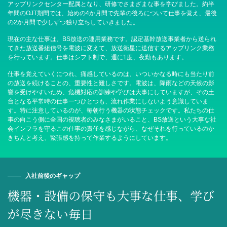
アップリンクセンター配属となり、研修でさまざまな事を学びました。約半
年間のOJT期間では、始めの4か月間で先輩の後ろについて仕事を覚え、最後
の2か月間で少しずつ独り立ちしていきました。
現在の主な仕事は、BS放送の運用業務です。認定基幹放送事業者から送られ
てきた放送番組信号を電波に変えて、放送衛星に送信するアップリンク業務
を行っています。仕事はシフト制で、週に1度、夜勤もあります。
仕事を覚えていくにつれ、痛感しているのは、いついかなる時にも当たり前
の放送を続けることの、重要性と難しさです。電波は、降雨などの天候の影
響を受けやすいため、危機対応の訓練や学びは大事にしていますが、その土
台となる平常時の仕事一つひとつも、流れ作業にしないよう意識していま
す。特に注意しているのが、毎朝行う機器の状態チェックです。私たちの仕
事の向こう側に全国の視聴者のみなさまがいること、BS放送という大事な社
会インフラを守るこの仕事の責任を感じながら、なぜそれを行っているのか
きちんと考え、緊張感を持って作業するようにしています。
入社前後のギャップ
機器・設備の保守も大事な仕事、
学び
が尽きない毎日