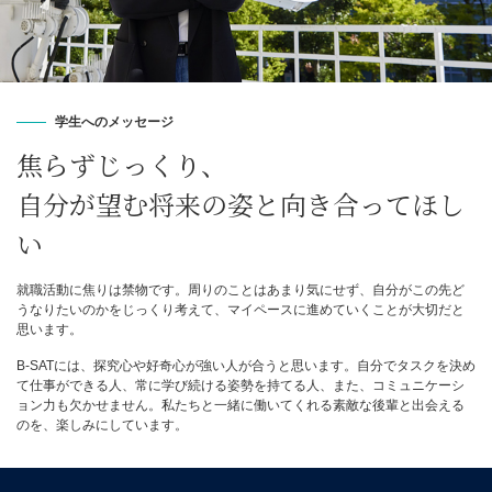
学生へのメッセージ
焦らずじっくり、
自分が望む将来の姿と向き合ってほし
い
就職活動に焦りは禁物です。周りのことはあまり気にせず、自分がこの先ど
うなりたいのかをじっくり考えて、マイペースに進めていくことが大切だと
思います。
B-SATには、探究心や好奇心が強い人が合うと思います。自分でタスクを決め
て仕事ができる人、常に学び続ける姿勢を持てる人、また、コミュニケーシ
ョン力も欠かせません。私たちと一緒に働いてくれる素敵な後輩と出会える
のを、楽しみにしています。