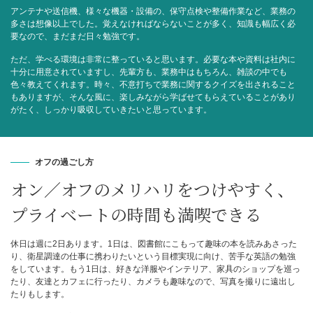
アンテナや送信機、様々な機器・設備の、保守点検や整備作業など、業務の
多さは想像以上でした。覚えなければならないことが多く、知識も幅広く必
要なので、まだまだ日々勉強です。
ただ、学べる環境は非常に整っていると思います。必要な本や資料は社内に
十分に用意されていますし、先輩方も、業務中はもちろん、雑談の中でも
色々教えてくれます。時々、不意打ちで業務に関するクイズを出されること
もありますが、そんな風に、楽しみながら学ばせてもらえていることがあり
がたく、しっかり吸収していきたいと思っています。
オフの過ごし方
オン／オフのメリハリをつけやすく、
プライベートの時間も満喫できる
休日は週に2日あります。1日は、図書館にこもって趣味の本を読みあさった
り、衛星調達の仕事に携わりたいという目標実現に向け、苦手な英語の勉強
をしています。もう1日は、好きな洋服やインテリア、家具のショップを巡っ
たり、友達とカフェに行ったり、カメラも趣味なので、写真を撮りに遠出し
たりもします。