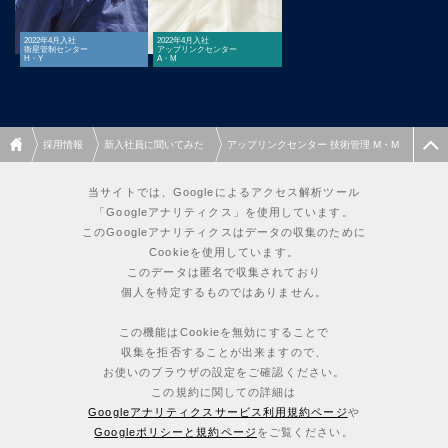
2022年4月入社
2022年4月入社
衛星管制センター
アップリンクセンター
H・Y
A・M
採用情報
新入社員に聞いてみた
アップリンクセンター 技術管理 M・M
当サイトでは、Googleによるアクセス解析ツール
「Googleアナリティクス」を使用しています。
このGoogleアナリティクスはデータの収集のために
Cookieを使用しています。
このデータは匿名で収集されており
個人を特定するものではありません。
この機能はCookieを無効にすることで
収集を拒否することが出来ますので、
お使いのブラウザの設定をご確認ください。
この規約に関しての詳細は
Googleアナリティクスサービス利用規約ページ
や
Googleポリシーと規約ページ
をご覧ください。