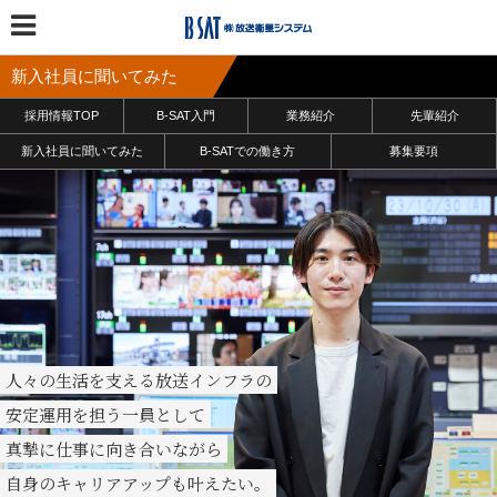
新入社員に聞いてみた
採用情報TOP
B-SAT入門
業務紹介
先輩紹介
新入社員に聞いてみた
B-SATでの働き方
募集要項
人々の生活を支える放送インフラの
安定運用を担う一員として
真摯に仕事に向き合いながら
自身のキャリアアップも叶えたい。