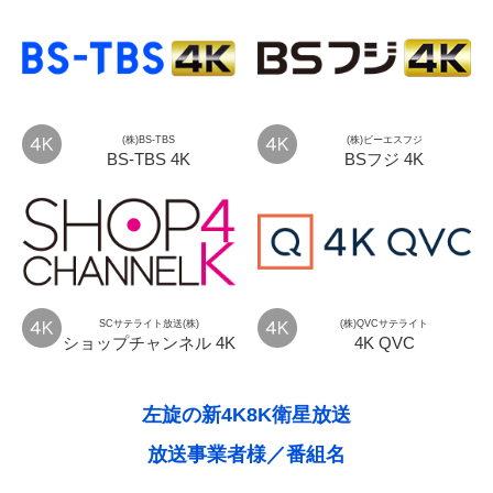
(株)BS-TBS
(株)ビーエスフジ
BS-TBS 4K
BSフジ 4K
SCサテライト放送(株)
(株)QVCサテライト
ショップチャンネル 4K
4K QVC
左旋の新4K8K衛星放送
放送事業者様／番組名