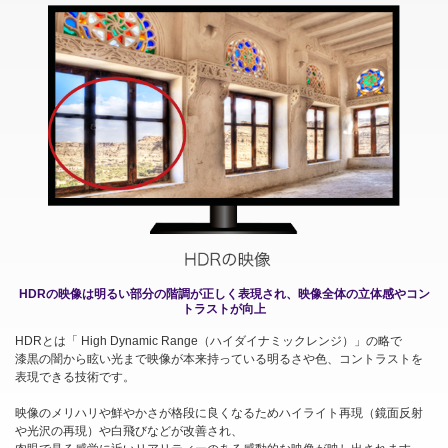
HDRの映像は明るい部分の階調が正しく表現され、映像全体の立体感やコン
トラストが向上
HDRとは「 High Dynamic Range（ハイダイナミックレンジ）」の略で
漆黒の闇から眩い光まで映像が本来持っている明るさや色、コントラストを
表現できる技術です。
映像のメリハリや鮮やかさが格段に良くなるためハイライト再現（鏡面反射
や光沢の再現）や白飛びなどが改善され、