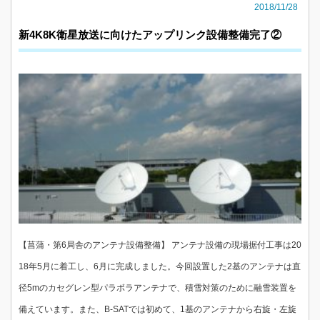
2018/11/28
新4K8K衛星放送に向けたアップリンク設備整備完了②
【菖蒲・第6局舎のアンテナ設備整備】 アンテナ設備の現場据付工事は20
18年5月に着工し、6月に完成しました。今回設置した2基のアンテナは直
径5mのカセグレン型パラボラアンテナで、積雪対策のために融雪装置を
備えています。また、B-SATでは初めて、1基のアンテナから右旋・左旋