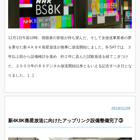
12月1日午前10時、視聴者の皆様が待ち望んだ、そして全放送事業者の夢
を乗せた新４Ｋ８Ｋ衛星放送が無事に放送開始しました。B-SATでは、３
年以上前から設備検討を進め、約２年に及んだ試験放送を経てこぎつけ
た、２０００年のＢＳデジタル放送開始以来ともいえる記念すべき日とな
りました。 […]
2018/11/29
新4K8K衛星放送に向けたアップリンク設備整備完了③