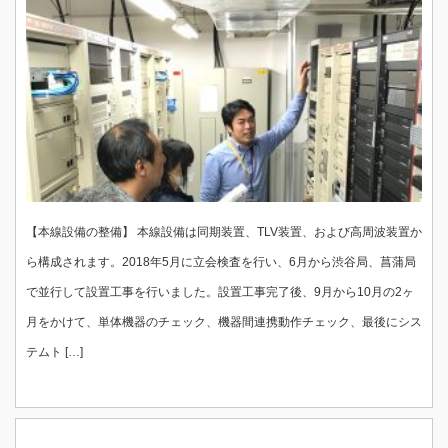
【本線設備の整備】 本線設備は同期装置、TLV装置、および高周波装置か
ら構成されます。2018年5月に立会検査を行い、6月から渋谷局、菖蒲局
で並行して設置工事を行いました。設置工事完了後、9月から10月の2ヶ
月をかけて、単体機器のチェック、機器間連携動作チェック、最後にシス
テムト […]