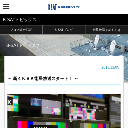
B-SATトピックス
ブログ総合TOP
B-SATブログ
衛星放送まめちしき
B-SATトピックス
2018/12/05
～ 新４Ｋ８Ｋ衛星放送スタート！ ～