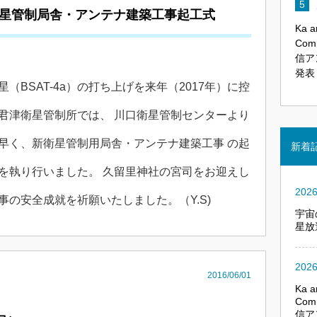
、衛星管制局舎・アンテナ建築工事起工式
Ka a
Com
信ア
発表
星（BSAT-4a）の打ち上げを来年（2017年）に控
君津衛星管制所では、 川口衛星管制センターより
早く、新衛星管制用局舎・アンテナ建築工事 の起
新着
を執り行いました。 久留里神社の宮司をお迎えし
2026
事の安全成就を祈願いたしました。（Y.S)
宇宙
星放
2026
2016/06/01
Ka a
Com
信ア