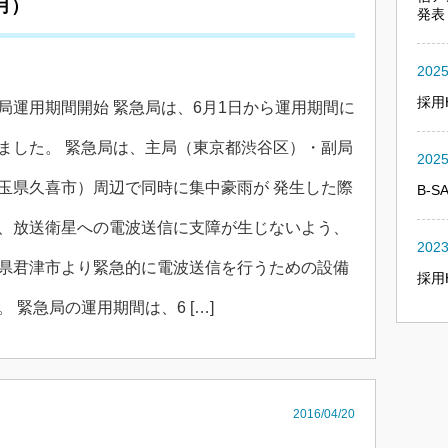
月）
発表
2025
採用
局運用期間開始 緊急局は、6月1日から運用期間に
ました。 緊急局は、主局（東京都渋谷区）・副局
2025
玉県久喜市）周辺で同時に集中豪雨が 発生した際
B-
、放送衛星への電波送信に支障が生じないよう、
2023
県君津市より緊急的に電波送信を行うための設備
採用
。 緊急局の運用期間は、6 […]
2016/04/20