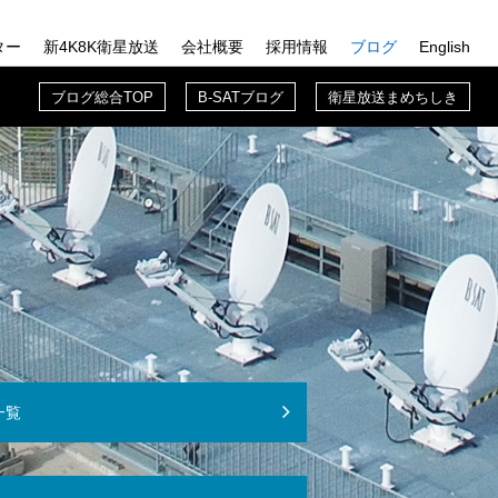
ター
新4K8K衛星放送
会社概要
採用情報
ブログ
English
TOP
概要TOP
採用情報TOP
ブログ総合TOP
ブログ総合TOP
B-SATブログ
衛星放送まめちしき
送の歩み
B-SAT入門
B-SATトピックス
業務紹介
B-SATブログ
先輩紹介
衛星放送まめちしき
新入社員に聞いてみた
B-SATでの働き方
一覧
募集要項