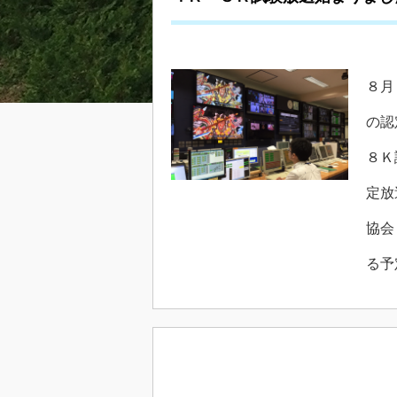
８月
の認
８Ｋ
定放
協会
る予