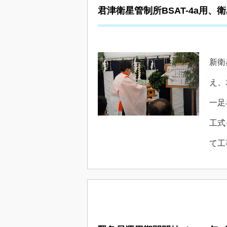
君津衛星管制所BSAT-4a用
新衛
え、
一足
工式
て工