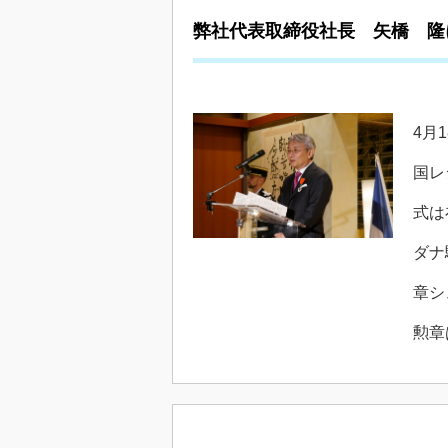
弊社代表取締役社長 矢橋 隆
4月
国レ
式は
ダナ
章シ
勲章