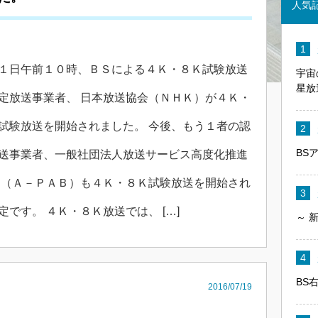
人気
１日午前１０時、ＢＳによる４Ｋ・８Ｋ試験放送
宇宙
星放
定放送事業者、 日本放送協会（ＮＨＫ）が４Ｋ・
試験放送を開始されました。 今後、もう１者の認
BS
送事業者、一般社団法人放送サービス高度化推進
 （Ａ－ＰＡＢ）も４Ｋ・８Ｋ試験放送を開始され
定です。 ４Ｋ・８Ｋ放送では、 […]
～ 
BS
2016/07/19