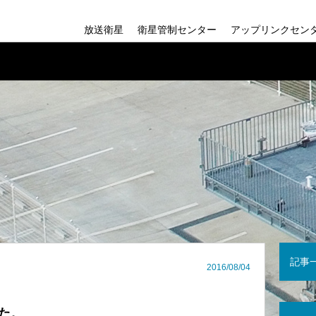
放送衛星
衛星管制センター
アップリンクセン
新4K8K衛星放送
会社
新4K8K衛星放
組織
BSAT-4シリーズ
沿革
記事
2016/08/04
た。