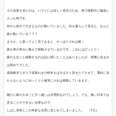
その光景を見たのは、ハワイには珍しく雨天のため、車で移動中に脇道に
入った時です。
何やら前方で大きなものが動いていました。目を凝らして見ると、なんと
家が動いている？？？
まさか、と思ってよく見てみると、やっぱりそれは家！
家を車の荷台に載せて移動させているのです。これにはびっくり！
家の土台ごと移動するのは話に聞いたことはありましたが、実際に見るの
は初めてでした。
道路幅ぎりぎりで道路わきの樹木をばさばさと音をたてさせて、電柱に当
たらないようにゆっくりと確実にそれは移動していきます。
確かに家の土台ごと引っ越しは合理的なのでしょう。でも、狭い日本では
見ることのできない光景なので、
しばし呆然とこの奇妙な光景に見とれてしまいました。 （T.S.)