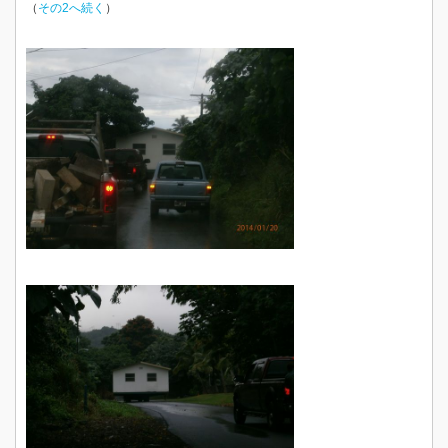
（
その2へ続く
）