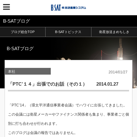
B-SATブログ
ブログ総合TOP
B-SATトピックス
衛星放送まめちしき
B-SATブログ
本社
2014/01/27
「PTC’１４」出張でのお話（その１） 2014.01.27
「PTC’14」（環太平洋通信事業者会議）でハワイに出張してきました。
この会議には衛星メーカーやファイナンス関係者も集まり、事業者ごと個
別に打ち合わせが行われます。
このブログは会議の報告ではありません。