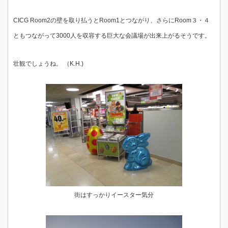
CICG Room2の壁を取り払うとRoom1とつながり、さらにRoom３・４
ともつながって3000人を収容する巨大な会議場が出来上がるそうです。
壮観でしょうね。 （K.H.)
街はすっかりイースター気分