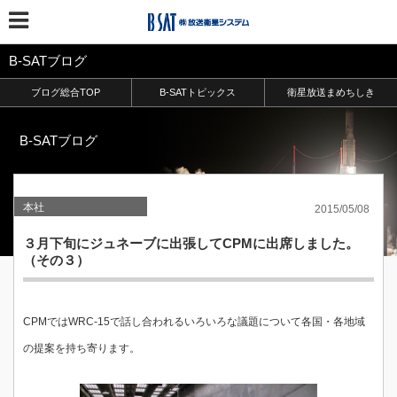
B-SATブログ
ブログ総合TOP
B-SATトピックス
衛星放送まめちしき
B-SATブログ
本社
2015/05/08
３月下旬にジュネーブに出張してCPMに出席しました。
（その３）
CPMではWRC-15で話し合われるいろいろな議題について各国・各地域
の提案を持ち寄ります。