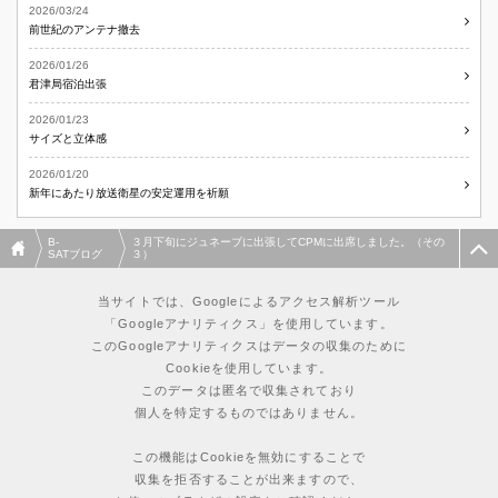
2026/03/24
前世紀のアンテナ撤去
2026/01/26
君津局宿泊出張
2026/01/23
サイズと立体感
2026/01/20
新年にあたり放送衛星の安定運用を祈願
B-
３月下旬にジュネーブに出張してCPMに出席しました。（その
SATブログ
３）
当サイトでは、Googleによるアクセス解析ツール
「Googleアナリティクス」を使用しています。
このGoogleアナリティクスはデータの収集のために
Cookieを使用しています。
このデータは匿名で収集されており
個人を特定するものではありません。
この機能はCookieを無効にすることで
収集を拒否することが出来ますので、