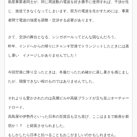
衛星事業者同士が、同じ周波数の電波を好き勝手に使用すれば、干渉が生
じ、放送できなくなってしまいます。双方の電波を生かすためには、事業
者間で電波の強度を調整・交渉する必要があります。
さて、交渉の舞台となる、シンガポールってどんな国なんだろう。
昨年、インドへからの帰りにチャンギ空港でトランジットしたときには蒸
し暑い イメージしかありませんでした！
今回空港に降り立ったときは、冬服だったため確かに蒸し暑さを感じまし
たが、我慢できない程のものではありませんでした。
それよりも驚かされたのは高層ビルや高級ブランドが立ち並ぶオーチャー
ドロード。
高島屋や伊勢丹といった日本の百貨店も立ち並び、ここはまるで銀座か新
宿か！？ と錯覚させられました。
もしかしたら日本と比べることもおこがましいのかもしれません。