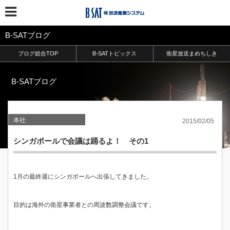
B-SATブログ
ブログ総合TOP
B-SATトピックス
衛星放送まめちしき
B-SATブログ
本社
2015/02/05
シンガポールで会議は踊るよ！ その1
1月の最終週にシンガポールへ出張してきました。
目的は海外の衛星事業者との周波数調整会議です。