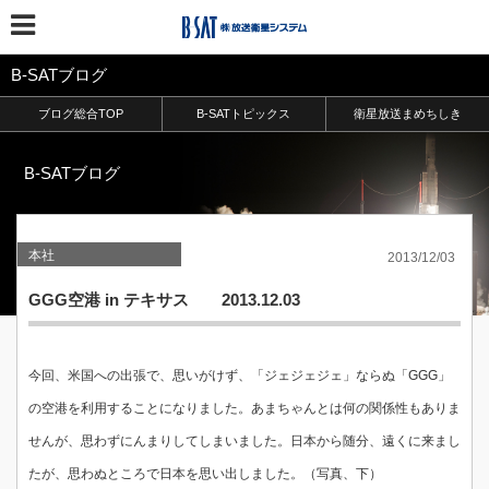
B-SATブログ
ブログ総合TOP
B-SATトピックス
衛星放送まめちしき
B-SATブログ
本社
2013/12/03
GGG空港 in テキサス 2013.12.03
今回、米国への出張で、思いがけず、「ジェジェジェ」ならぬ「GGG」
の空港を利用することになりました。あまちゃんとは何の関係性もありま
せんが、思わずにんまりしてしまいました。日本から随分、遠くに来まし
たが、思わぬところで日本を思い出しました。（写真、下）