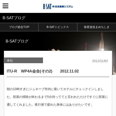
B-SATブログ
ブログ総合TOP
B-SATトピックス
衛星放送まめちしき
B-SATブログ
本社
2012/11/02
ITU-R WP4A会合(その2) 2012.11.02
朝の10時すぎにジュネーブ市内に着いてホテルにチェックインしまし
た。部屋の掃除が終わるまで5分待っててと言われただけですぐに部屋に
通してくれました。夜行便で疲れた身体にはありがたいです。