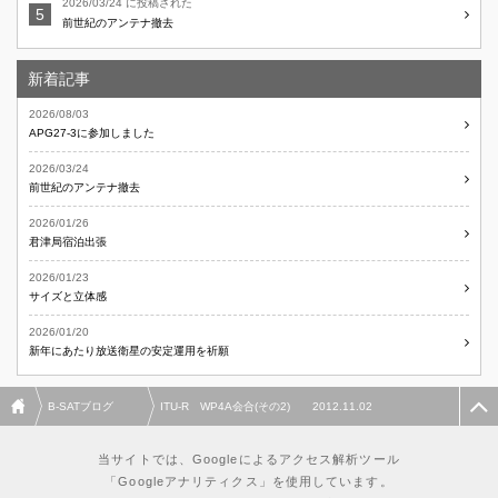
2026/03/24 に投稿された
前世紀のアンテナ撤去
新着記事
2026/08/03
APG27-3に参加しました
2026/03/24
前世紀のアンテナ撤去
2026/01/26
君津局宿泊出張
2026/01/23
サイズと立体感
2026/01/20
新年にあたり放送衛星の安定運用を祈願
B-SATブログ
ITU-R WP4A会合(その2) 2012.11.02
当サイトでは、Googleによるアクセス解析ツール
「Googleアナリティクス」を使用しています。