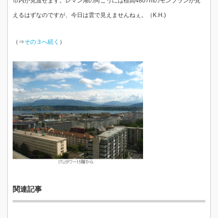
市内が見渡せます。レマン湖の向こうには標高4807mのモンブランが見
えるはずなのですが、今日は雲で見えませんねぇ。（K.H.)
（⇒
その３へ続く
）
関連記事