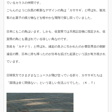
ているカラスの仲間です。
ごらんのように白黒の斬新なデザインの鳥は「カササギ」と呼ばれ、観光
客のお菓子の残り物などを軽やかな飛翔で探し回っていました。
日本にもこの鳥はいます。しかも、佐賀県では天然記念物に指定され、佐
賀県の鳥にも選ばれている珍しい鳥なのです。
別名を「カチドリ」と呼ばれ、縁起の良さに引かれたのか豊臣秀吉の朝鮮
遠征の際、日本に持ち帰ったのが分布を拡げた起源という説が有力視され
ています。
日韓双方でさまざまなニュースが飛び交っている折り、カササギたちは
「国境は全く関係ない」という逞しい生活ぶりでした。（Ｋ．Ｔ）