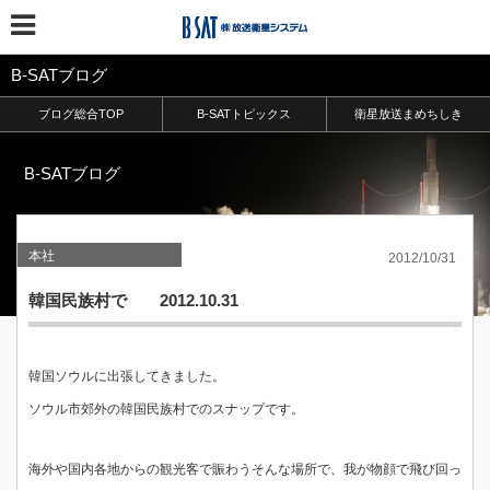
B-SATブログ
ブログ総合TOP
B-SATトピックス
衛星放送まめちしき
B-SATブログ
本社
2012/10/31
韓国民族村で 2012.10.31
韓国ソウルに出張してきました。
ソウル市郊外の韓国民族村でのスナップです。
海外や国内各地からの観光客で賑わうそんな場所で、我が物顔で飛び回っ