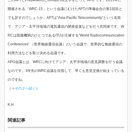
このAPTとPreparatoryとGroupの頭文字をとって”APG”です。2015年に
開催される「WRC-15」という会議にむけたAPTの準備会合の第1回目と
でも訳すのでしょうか。APTは”Asia-Pacific Telecommunity”という名前
で、アジア・太平洋地域の電気通信の開発促進などを行う共同体です。W
RCは国連機関のひとつであるITUが主催する”World Radiocommunication
Conferences” （世界無線通信会議）という会議で、世界的な無線通信の
利用方法などを取り決める会議です。
APG会議とは、WRCに向けてアジア・太平洋地域の意見調整を行う会議
なのです。3年先のWRC会議を目指して、早くも意見交換が始まっている
のですね。
（⇒
その２へ続く
）
K.H.
関連記事