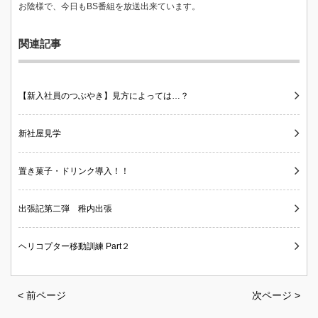
お陰様で、今日もBS番組を放送出来ています。
関連記事
【新入社員のつぶやき】見方によっては…？
新社屋見学
置き菓子・ドリンク導入！！
出張記第二弾 稚内出張
ヘリコプター移動訓練 Part２
< 前ページ
次ページ >