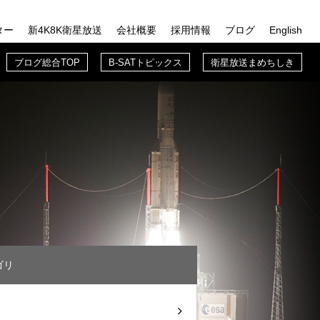
ター
新4K8K衛星放送
会社概要
採用情報
ブログ
English
TOP
概要TOP
採用情報TOP
ブログ総合TOP
ブログ総合TOP
B-SATトピックス
衛星放送まめちしき
送の歩み
B-SAT入門
B-SATトピックス
業務紹介
B-SATブログ
先輩紹介
衛星放送まめちしき
新入社員に聞いてみた
B-SATでの働き方
ゴリ
募集要項