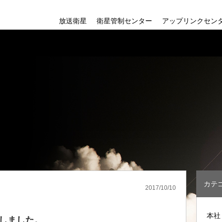
放送衛星
衛星管制センター
アップリンクセン
新4K8K衛星放送
会社
新4K8K衛星放
組織
BSAT-4シリーズ
沿革
カテ
2017/10/10
本社
しました。