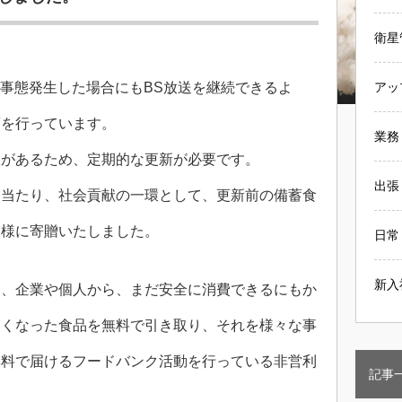
衛星
の事態発生した場合にもBS放送を継続できるよ
アッ
蓄を行っています。
業務
限があるため、定期的な更新が必要です。
出張
に当たり、社会貢献の一環として、更新前の備蓄食
ン様に寄贈いたしました。
日常
新入
は、企業や個人から、まだ安全に消費できるにもか
なくなった食品を無料で引き取り、それを様々な事
無料で届けるフードバンク活動を行っている非営利
記事