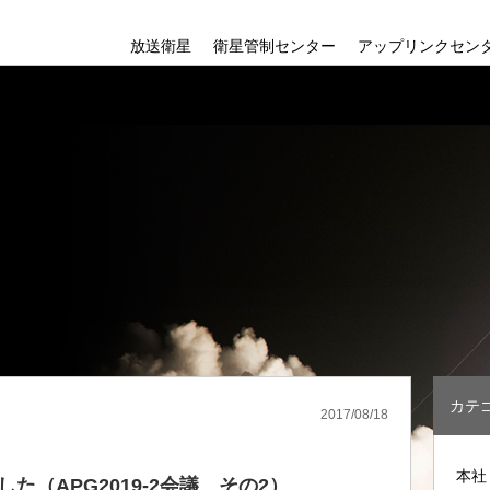
放送衛星
衛星管制センター
アップリンクセン
新4K8K衛星放送
会社
新4K8K衛星放
組織
BSAT-4シリーズ
沿革
カテ
2017/08/18
本社
（APG2019-2会議 その2）