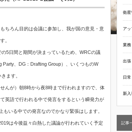
衛星
、もちろん目的は会議に参加し、我が国の意見・意
アッ
です。
業務
日までの5日間と期間が決まっているため、WRCの議
出張
arty、DG：Drafting Group）、いくつものW
いきます。
日常
せんが）朝8時から夜8時まで行われますので、体
新入
全て英語で行われる中で発言をするという瞬発力が
以上もいる中での発言なのでかなり緊張はします。
G2019は今後益々白熱した議論が行われていく予定
記事