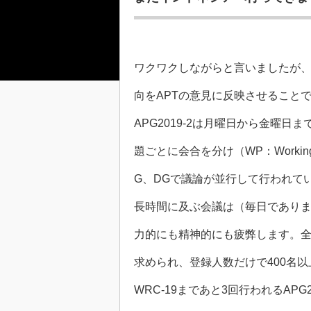
ワクワクしながらと言いましたが
向をAPTの意見に反映させること
APG2019-2は月曜日から金曜
題ごとに会合を分け（WP：Working P
G、DGで議論が並行して行われて
長時間に及ぶ会議は（毎日でありま
力的にも精神的にも疲弊します。
求められ、登録人数だけで400名
WRC-19まであと3回行われるAP