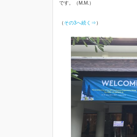
です。（M.M.）
（
その3へ続く⇒
）