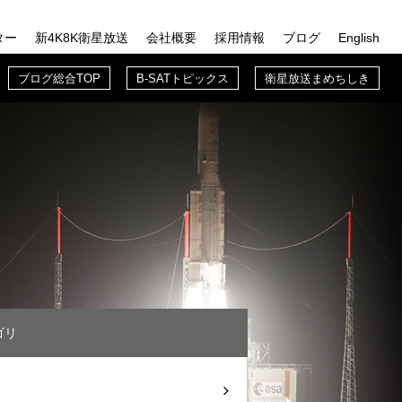
ター
新4K8K衛星放送
会社概要
採用情報
ブログ
English
TOP
概要TOP
採用情報TOP
ブログ総合TOP
ブログ総合TOP
B-SATトピックス
衛星放送まめちしき
送の歩み
B-SAT入門
B-SATトピックス
業務紹介
B-SATブログ
先輩紹介
衛星放送まめちしき
新入社員に聞いてみた
B-SATでの働き方
ゴリ
募集要項