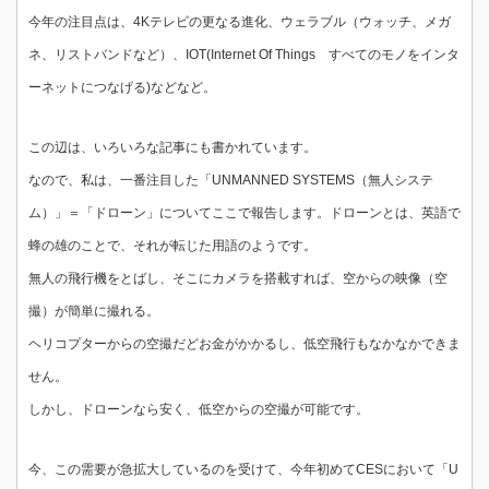
今年の注目点は、4Kテレビの更なる進化、ウェラブル（ウォッチ、メガ
ネ、リストバンドなど）、IOT(Internet Of Things すべてのモノをインタ
ーネットにつなげる)などなど。
この辺は、いろいろな記事にも書かれています。
なので、私は、一番注目した「UNMANNED SYSTEMS（無人システ
ム）」＝「ドローン」についてここで報告します。ドローンとは、英語で
蜂の雄のことで、それが転じた用語のようです。
無人の飛行機をとばし、そこにカメラを搭載すれば、空からの映像（空
撮）が簡単に撮れる。
ヘリコプターからの空撮だどお金がかかるし、低空飛行もなかなかできま
せん。
しかし、ドローンなら安く、低空からの空撮が可能です。
今、この需要が急拡大しているのを受けて、今年初めてCESにおいて「U