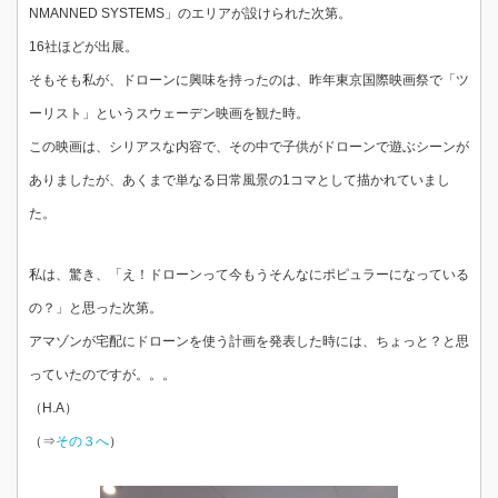
NMANNED SYSTEMS」のエリアが設けられた次第。
16社ほどが出展。
そもそも私が、ドローンに興味を持ったのは、昨年東京国際映画祭で「ツ
ーリスト」というスウェーデン映画を観た時。
この映画は、シリアスな内容で、その中で子供がドローンで遊ぶシーンが
ありましたが、あくまで単なる日常風景の1コマとして描かれていまし
た。
私は、驚き、「え！ドローンって今もうそんなにポピュラーになっている
の？」と思った次第。
アマゾンが宅配にドローンを使う計画を発表した時には、ちょっと？と思
っていたのですが。。。
（H.A）
（⇒
その３へ
）