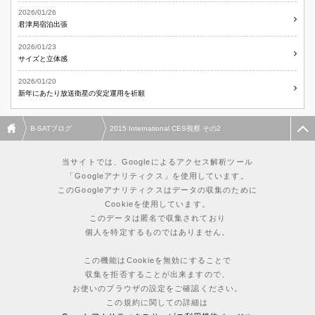
2026/01/26
君津局宿泊出張
2026/01/23
サイズと立体感
2026/01/20
新年にあたり放送衛星の安定運用を祈願
B-SATブログ
2015 International CES視察 その2
当サイトでは、Googleによるアクセス解析ツール
「Googleアナリティクス」を使用しています。
このGoogleアナリティクスはデータの収集のために
Cookieを使用しています。
このデータは匿名で収集されており
個人を特定するものではありません。
この機能はCookieを無効にすることで
収集を拒否することが出来ますので、
お使いのブラウザの設定をご確認ください。
この規約に関しての詳細は