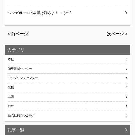
シンガポールで会議は踊るよ！ その3
< 前ページ
次ページ >
カテゴリ
本社
衛星管制センター
アップリンクセンター
業務
出張
日常
新入社員のつぶやき
記事一覧